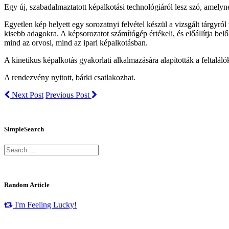
Egy új, szabadalmaztatott képalkotási technológiáról lesz szó, amelyn
Egyetlen kép helyett egy sorozatnyi felvétel készül a vizsgált tárgyr
kisebb adagokra. A képsorozatot számítógép értékeli, és előállítja bel
mind az orvosi, mind az ipari képalkotásban.
A kinetikus képalkotás gyakorlati alkalmazására alapították a feltaláló
A rendezvény nyitott, bárki csatlakozhat.
Next Post
Previous Post
SimpleSearch
Random Article
I'm Feeling Lucky!