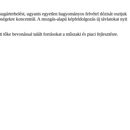
 sugárterhelést, ugyanis egyetlen hagyományos felvétel dózisát osztjuk
nbségekre koncentrál. A mozgás-alapú képfeldolgozás új távlatokat nyit
 tőke bevonással talált forrásokat a műszaki és piaci fejlesztésre.