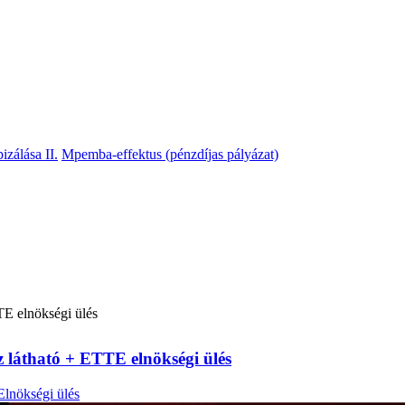
izálása II.
Mpemba-effektus (pénzdíjas pályázat)
TE elnökségi ülés
z látható + ETTE elnökségi ülés
Elnökségi ülés