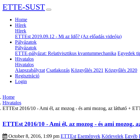
ETTE-SUST
Home
Hírek
Hírek
ETTEst 2019.09.12 - Mi az Idő? (Az előadás videója)
Pályázatok
Pályázatok
ETTE-pályázat: Relativisztikus kvantummechanika
Egyedek tip
Hivatalos
Hivatalos
Alapszabályzat
Csatlakozás
Közgyűlés 2021
Közgyűlés 2020
Regisztráció
Login
Home
Hivatalos
ETTEst 2016/10 - Ami él, az mozog - és ami mozog, az látható + ET
ETTEst 2016/10 - Ami él, az mozog - és ami mozog, a
October 8, 2016, 1:09 pm
ETTEst
Események
Körlevelek
Egyéb