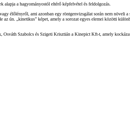
ek alapja a hagyományostól eltérő képfelvétel és feldolgozás.
ól vagy élőlényről, ami azonban egy röntgenvizsgálat során nem növeli a
őle az ún. „kinetikus” képet, amely a sorozat egyes elemei közötti külö
k, Osváth Szabolcs és Szigeti Krisztián a Kinepict Kft-t, amely kockázati