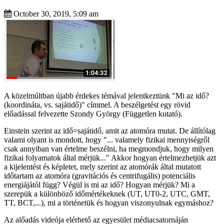
October 30, 2019, 5:09 am
A közelmúltban újabb érdekes témával jelentkeztünk "Mi az idő?
(koordináta, vs. sajátidő)" címmel. A beszélgetést egy rövid
előadással felvezette Szondy György (Független kutató).
Einstein szerint az idő=sajátidő, amit az atomóra mutat. De állítólag
valami olyant is mondott, hogy "... valamely fizikai mennyiségről
csak annyiban van értelme beszélni, ha megmondjuk, hogy milyen
fizikai folyamatok által mérjük..." Akkor hogyan értelmezhetjük azt
a kijelentést és képletet, mely szerint az atomórák által mutatott
időtartam az atomóra (gravitációs és centrifugális) potenciális
energiájától függ? Végül is mi az idő? Hogyan mérjük? Mi a
szerepük a különböző időmértékeknek (UT, UT0-2, UTC, GMT,
TT, BCT,...), mi a történetük és hogyan viszonyulnak egymáshoz?
Az alőadás videója elérhető az egyesület médiacsatornáján