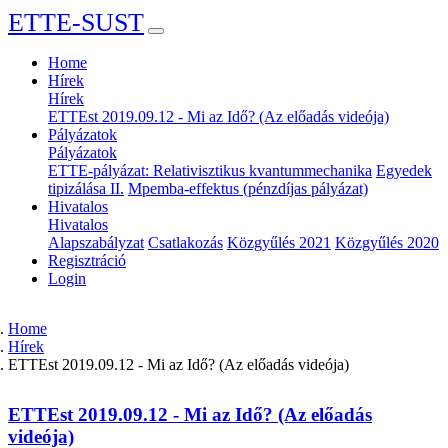
ETTE-SUST
Home
Hírek
Hírek
ETTEst 2019.09.12 - Mi az Idő? (Az előadás videója)
Pályázatok
Pályázatok
ETTE-pályázat: Relativisztikus kvantummechanika
Egyedek
tipizálása II.
Mpemba-effektus (pénzdíjas pályázat)
Hivatalos
Hivatalos
Alapszabályzat
Csatlakozás
Közgyűlés 2021
Közgyűlés 2020
Regisztráció
Login
Home
Hírek
ETTEst 2019.09.12 - Mi az Idő? (Az előadás videója)
ETTEst 2019.09.12 - Mi az Idő? (Az előadás
videója)