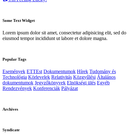
Some Text Widget
Lorem ipsum dolor sit amet, consectetur adipisicing elit, sed do
eiusmod tempor incididunt ut labore et dolore magna.
Popular Tags
Események
ETTEst
Dokumentumok
Hírek
Tudomány és
Technológia
Körlevelek
Relativitás
Közgyűlési
Általános
dokumentumok
Jegyzőkönyvek
Elnökségi ülés
Egyéb
Rendezvények
Konferenciák
Pályázat
Archives
Syndicate