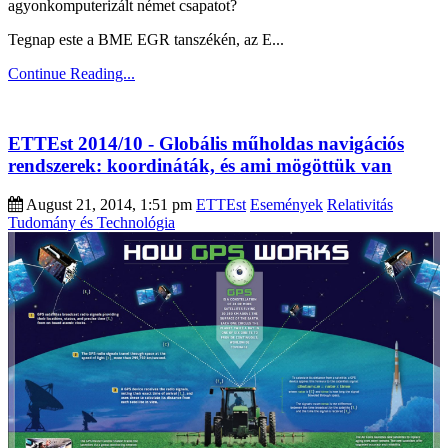
agyonkomputerizált német csapatot?
Tegnap este a BME EGR tanszékén, az E...
Continue Reading...
ETTEst 2014/10 - Globális műholdas navigációs
rendszerek: koordináták, és ami mögöttük van
August 21, 2014, 1:51 pm
ETTEst
Események
Relativitás
Tudomány és Technológia