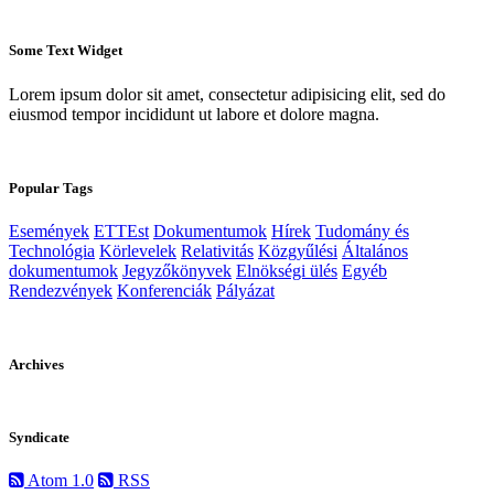
Some Text Widget
Lorem ipsum dolor sit amet, consectetur adipisicing elit, sed do
eiusmod tempor incididunt ut labore et dolore magna.
Popular Tags
Események
ETTEst
Dokumentumok
Hírek
Tudomány és
Technológia
Körlevelek
Relativitás
Közgyűlési
Általános
dokumentumok
Jegyzőkönyvek
Elnökségi ülés
Egyéb
Rendezvények
Konferenciák
Pályázat
Archives
Syndicate
Atom 1.0
RSS