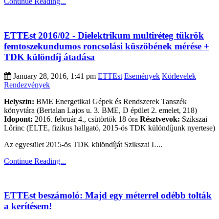
Continue Reading...
ETTEst 2016/02 - Dielektrikum multiréteg tükrök
femtoszekundumos roncsolási küszöbének mérése +
TDK különdíj átadása
January 28, 2016, 1:41 pm
ETTEst
Események
Körlevelek
Rendezvények
Helyszín:
BME Energetikai Gépek és Rendszerek Tanszék
könyvtára (Bertalan Lajos u. 3. BME, D épület 2. emelet, 218)
Idopont:
2016. február 4., csütörtök 18 óra
Résztvevok:
Szikszai
Lőrinc (ELTE, fizikus hallgató, 2015-ös TDK különdíjunk nyertese)
Az egyesület 2015-ös TDK különdíját Szikszai L...
Continue Reading...
ETTEst beszámoló: Majd egy méterrel odébb tolták
a kerítésem!