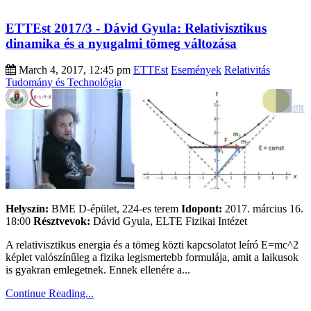
ETTEst 2017/3 - Dávid Gyula: Relativisztikus
dinamika és a nyugalmi tömeg változása
March 4, 2017, 12:45 pm
ETTEst
Események
Relativitás
Tudomány és Technológia
Helyszín:
BME D-épület, 224-es terem
Idopont:
2017. március 16.
18:00
Résztvevok:
Dávid Gyula, ELTE Fizikai Intézet
A relativisztikus energia és a tömeg közti kapcsolatot leíró E=mc^2
képlet valószínűleg a fizika legismertebb formulája, amit a laikusok
is gyakran emlegetnek. Ennek ellenére a...
Continue Reading...