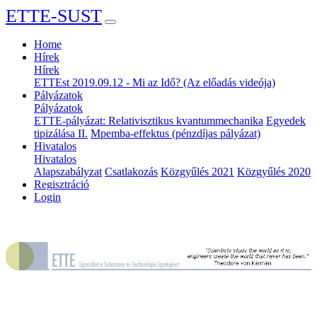
ETTE-SUST
Home
Hírek
Hírek
ETTEst 2019.09.12 - Mi az Idő? (Az előadás videója)
Pályázatok
Pályázatok
ETTE-pályázat: Relativisztikus kvantummechanika
Egyedek
tipizálása II.
Mpemba-effektus (pénzdíjas pályázat)
Hivatalos
Hivatalos
Alapszabályzat
Csatlakozás
Közgyűlés 2021
Közgyűlés 2020
Regisztráció
Login