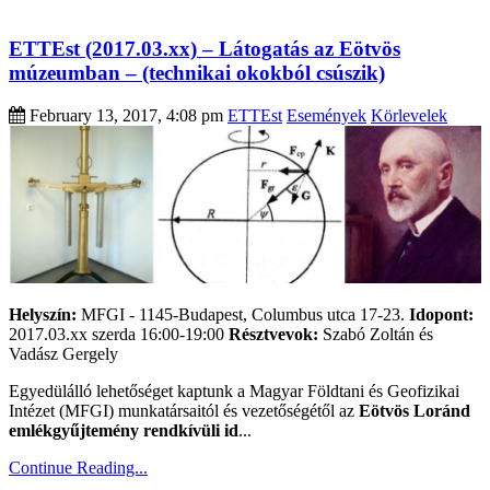
ETTEst (2017.03.xx) – Látogatás az Eötvös
múzeumban – (technikai okokból csúszik)
February 13, 2017, 4:08 pm
ETTEst
Események
Körlevelek
Helyszín:
MFGI - 1145-Budapest, Columbus utca 17-23.
Idopont:
2017.03.xx szerda 16:00-19:00
Résztvevok:
Szabó Zoltán és
Vadász Gergely
Egyedülálló lehetőséget kaptunk a Magyar Földtani és Geofizikai
Intézet (MFGI) munkatársaitól és vezetőségétől az
Eötvös Loránd
emlékgyűjtemény rendkívüli id
...
Continue Reading...