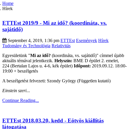
Home
Hírek
ETTEst 2019/9 - Mi az idő? (koordináta, vs.
sajátidő)
September 4, 2019, 1:36 pm
ETTEst
Események
Hírek
Tudomány és Technológia
Relativitás
Egyesületünk "
Mi az idő?
(koordináta, vs. sajátidő)" címmel újabb
aktuális témával jelentkezik.
Helyszín:
BME D épület 2. emelet,
224 (Bertalan Lajos u. 4-6, kék épület)
Időpont:
2019.09.12. 18:00-
19:00 + beszélgetés
A beszélgetést felvezeti: Szondy György (Független kutató)
Einstein szeri
...
Continue Reading...
ETTEst 2018.03.20, kedd - Eötvös kiállítás
látogatása