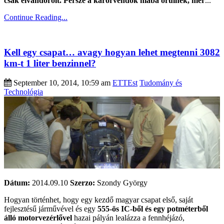
csak elvándorolt. Persze a kárörvendők hiába örülnek, mer
...
Continue Reading...
Kell egy csapat… avagy hogyan lehet megtenni 3082
km-t 1 liter benzinnel?
September 10, 2014, 10:59 am
ETTEst
Tudomány és
Technológia
Dátum:
2014.09.10
Szerzo:
Szondy György
Hogyan történhet, hogy egy kezdő magyar csapat első, saját
fejlesztésű járművével és egy
555-ös IC-ből és egy potméterből
álló motorvezérlővel
hazai pályán lealázza a fennhéjázó,