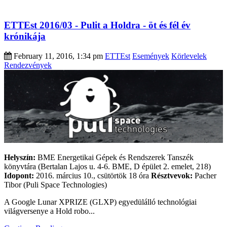
ETTEst 2016/03 - Pulit a Holdra - öt és fél év
krónikája
February 11, 2016, 1:34 pm
ETTEst
Események
Körlevelek
Rendezvények
Helyszín:
BME Energetikai Gépek és Rendszerek Tanszék
könyvtára (Bertalan Lajos u. 4-6. BME, D épület 2. emelet, 218)
Idopont:
2016. március 10., csütörtök 18 óra
Résztvevok:
Pacher
Tibor (Puli Space Technologies)
A Google Lunar XPRIZE (GLXP) egyedülálló technológiai
világversenye a Hold robo...