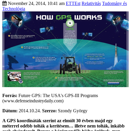
November 24, 2014, 10:41 am
ETTEst
Relativitás
Tudomány és
Technológia
Forrás:
Future GPS: The USA's GPS-III Programs
(www.defenseindustrydaily.com)
Dátum:
2014.10.24.
Szerzo:
Szondy György
A GPS koordináták szerint az elmúlt 30 évben majd egy
méterrel odébb tolták a kerítésem… illetve nem tolták, inkább