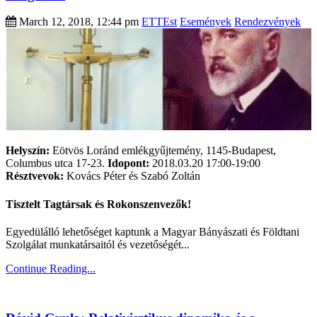
March 12, 2018, 12:44 pm
ETTEst
Események
Rendezvények
Helyszín:
Eötvös Loránd emlékgyűjtemény, 1145-Budapest,
Columbus utca 17-23.
Idopont:
2018.03.20 17:00-19:00
Résztvevok:
Kovács Péter és Szabó Zoltán
Tisztelt Tagtársak és Rokonszenvezők!
Egyedülálló lehetőséget kaptunk a Magyar Bányászati és Földtani
Szolgálat munkatársaitól és vezetőségét...
Continue Reading...