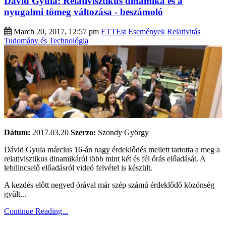
Dávid Gyula: Relativisztikus dinamika és a
nyugalmi tömeg változása - beszámoló
March 20, 2017, 12:57 pm
ETTEst
Események
Relativitás
Tudomány és Technológia
Dátum:
2017.03.20
Szerzo:
Szondy György
Dávid Gyula március 16-án nagy érdeklődés mellett tartotta a meg a
relativisztikus dinamikáról több mint két és fél órás előadását. A
lebilincselő előadásról videó felvétel is készült.
A kezdés előtt negyed órával már szép számú érdeklődő közönség
gyűlt...
Continue Reading...