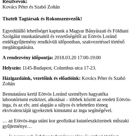
Résztvevok:
Kovács Péter és Szabó Zoltán
Tisztelt Tagtársak és Rokonszenvezők!
Egyedülálló lehetőséget kaptunk a Magyar Bányászati és Földtani
Szolgálat munkatársaitól és vezetőségétől az Eötvös Loránd
emlékgyűjtemény rendkívüli időpontban, szakvezetéssel történő
meglátogatására.
A rendezvény időpontja:
2018.03.20 17:00-19:00
Helyszín:
1145-Budapest, Columbus utca 17-23.
Házigazdáink, vezetőink és előadóink:
Kovács Péter és Szabó
Zoltán
Bemutatásra kerül Eötvös Loránd személyes hagyatéka
laboratóriumi eszközei, alkotásai – többek között az eredeti Eötvös-
inga, és az elv, ami alapján a súlyos és tehetetlen tömeg
ekvivalenciáját igyekeztek kimutatni az inga segítségével.
… az Eötvös-inga utáni kor geofizikai kutatóeszközeinek műszaki
gyűjteménye…