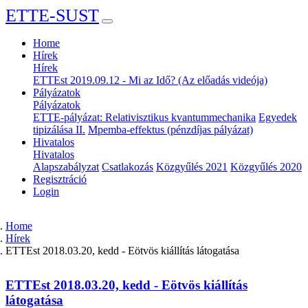
ETTE-SUST
Home
Hírek
Hírek
ETTEst 2019.09.12 - Mi az Idő? (Az előadás videója)
Pályázatok
Pályázatok
ETTE-pályázat: Relativisztikus kvantummechanika
Egyedek
tipizálása II.
Mpemba-effektus (pénzdíjas pályázat)
Hivatalos
Hivatalos
Alapszabályzat
Csatlakozás
Közgyűlés 2021
Közgyűlés 2020
Regisztráció
Login
Home
Hírek
ETTEst 2018.03.20, kedd - Eötvös kiállítás látogatása
ETTEst 2018.03.20, kedd - Eötvös kiállítás
látogatása