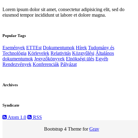
Lorem ipsum dolor sit amet, consectetur adipisicing elit, sed do
eiusmod tempor incididunt ut labore et dolore magna.
Popular Tags
Események
ETTEst
Dokumentumok
Hírek
Tudomány és
Technológia
Körlevelek
Relativitás
Közgyűlési
Általános
dokumentumok
Jegyzőkönyvek
Elnökségi ülés
Egyéb
Rendezvények
Konferenciák
Pályázat
Archives
Syndicate
Atom 1.0
RSS
Bootstrap 4 Theme for
Grav