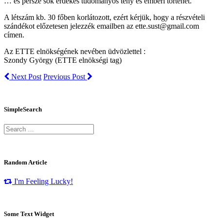
… és persze sok érdekes tudományos tény és emberi történet.
A létszám kb. 30 főben korlátozott, ezért kérjük, hogy a részvételi
szándékot előzetesen jelezzék emailben az
ette.sust@gmail.com
címen.
Az ETTE elnökségének nevében üdvözlettel :
Szondy György (ETTE elnökségi tag)
Next Post
Previous Post
SimpleSearch
Random Article
I'm Feeling Lucky!
Some Text Widget