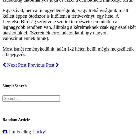
Egyszóval, nem a mi ügyetlenségünk, vagy trehányságunk miatt
kellett éppen ötödször is kitölteni a tértivevényt, egy hete. A
Legfelso Bíróság szóvivoje szerint természetesen minden a
legnagyobb rendben van, állitólag a kérelmeknek csak egy ezrelékét
utasitották el. (Szeretnék errol adatot látni, így nagyon
valószínutlennek tunik).
Most ismét reménykedünk, talán 1-2 héten belül mégis megszületik
a bejegyzés.
Next Post
Previous Post
SimpleSearch
Random Article
I'm Feeling Lucky!