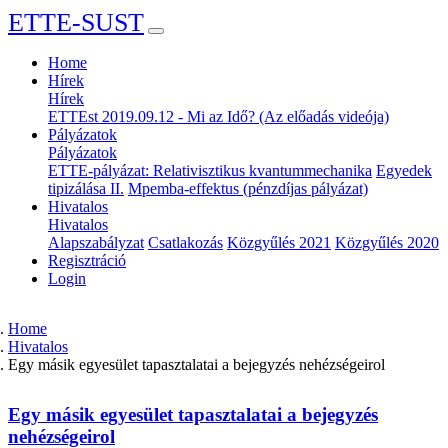
ETTE-SUST
Home
Hírek
Hírek
ETTEst 2019.09.12 - Mi az Idő? (Az előadás videója)
Pályázatok
Pályázatok
ETTE-pályázat: Relativisztikus kvantummechanika
Egyedek
tipizálása II.
Mpemba-effektus (pénzdíjas pályázat)
Hivatalos
Hivatalos
Alapszabályzat
Csatlakozás
Közgyűlés 2021
Közgyűlés 2020
Regisztráció
Login
Home
Hivatalos
Egy másik egyesület tapasztalatai a bejegyzés nehézségeirol
Egy másik egyesület tapasztalatai a bejegyzés
nehézségeirol