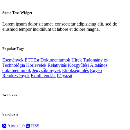
Some Text Widget
Lorem ipsum dolor sit amet, consectetur adipisicing elit, sed do
eiusmod tempor incididunt ut labore et dolore magna.
Popular Tags
Események
ETTEst
Dokumentumok
Hírek
Tudomány és
Technológia
Körlevelek
Relativitás
Közgyűlési
Általános
dokumentumok
Jegyzőkönyvek
Elnökségi ülés
Egyéb
Rendezvények
Konferenciák
Pályázat
Archives
Syndicate
Atom 1.0
RSS