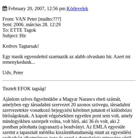
February 20, 2007, 12:56 pm
Körlevelek
From: VAN Peter [mailto:???]
Sent: 2006. március 28. 12:29
To: ETTE Tagok
Subject: Hir
Kedves Tagtarsak!
Egy masik egyesulettol szarmazik az alabb olvashato hir. Azert mi
remenykedunk...
Udv, Peter
Tisztelt EFOK tagság!
Ajánlom szíves figyelmükbe a Magyar Narancs eheti számát,
amelyben egy társadalmi szervezet 20 azonos szövegu, társadalmi
szervezetekre vonatkozó bejegyzési kérelmet juttatott el különbözo
bíróságoknak. A kapott végzésekben egyetlen pont sem volt, amely
mindegyikben szerepelt volna, volt bíró, aki 36 és volt, aki 2
pontban pótoltatta (ugyanazt) a beadványt. Az EMLA egyesüle
szerint a tapasztalt mértéku kiszámithatatlanság miatt az egyesülési
szabadság alkotmányos joga és ezzel a demokrácia minosége sérül.