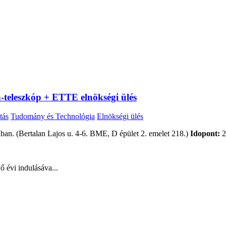
n-teleszkóp + ETTE elnökségi ülés
tás
Tudomány és Technológia
Elnökségi ülés
n. (Bertalan Lajos u. 4-6. BME, D épület 2. emelet 218.)
Idopont:
2
ő évi indulásáva...