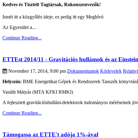
Kedves és Tisztelt Tagtársak, ​Rokonszenvezők!
Ismét itt a közgyűlés ideje, ez pedig itt egy Meghívó
Az Egyesület a...
Continue Reading...
ETTEst 2014/11 - Gravitációs hullámok és az Einstei
November 17, 2014, 9:00 pm
Dokumentumok
Körlevelek
Relativi
Helyszín:
BME Energetikai Gépek és Rendszerek Tanszék könyvtárába
Vasúth Mátyás (MTA KFKI RMKI)
A fejlesztett gravitációshullám-detektorok tudományos méréseinek jöv
Continue Reading...
Támogassa az ETTE't adója 1%-ával