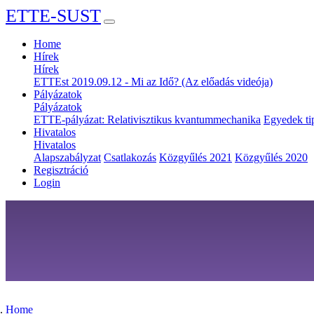
ETTE-SUST
Home
Hírek
Hírek
ETTEst 2019.09.12 - Mi az Idő? (Az előadás videója)
Pályázatok
Pályázatok
ETTE-pályázat: Relativisztikus kvantummechanika
Egyedek tip
Hivatalos
Hivatalos
Alapszabályzat
Csatlakozás
Közgyűlés 2021
Közgyűlés 2020
Regisztráció
Login
Home