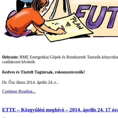
Helyszín:
BME Energetikai Gépek és Rendszerek Tanszék könyvtára (
csatlakozni kívánók
Kedves és Tisztelt Tagtársak, rokonszenvezők!
Dr. Ősz János 2014. április 24.-r...
Continue Reading...
ETTE – Közgyűlési meghívó – 2014. április 24. 17