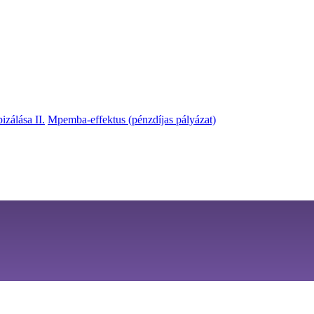
izálása II.
Mpemba-effektus (pénzdíjas pályázat)