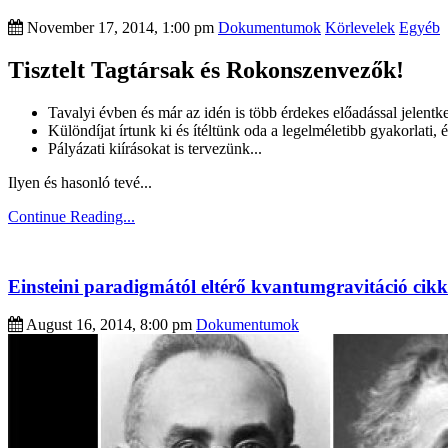
November 17, 2014, 1:00 pm
Dokumentumok
Körlevelek
Egyéb
Tisztelt Tagtársak és Rokonszenvezők!
Tavalyi évben és már az idén is több érdekes előadással jelentk
Különdíjat írtunk ki és ítéltünk oda a legelméletibb gyakorlati
Pályázati kiírásokat is tervezünk...
Ilyen és hasonló tevé...
Continue Reading...
Einsteini paradigmától eltérő kvantumgravitáció cikk 
August 16, 2014, 8:00 pm
Dokumentumok