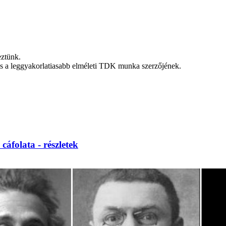
eztünk.
, és a leggyakorlatiasabb elméleti TDK munka szerzőjének.
cáfolata - részletek