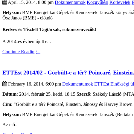
April 15, 2014, 8:00 pm
Dokumentumok
Közgyűlési
Körlevelek
Helyszín:
BME Energetikai Gépek és Rendszerek Tanszék könyvtárába
Ősz János (BME) - előadó
Kedves és Tisztelt Tagtársak, rokonszenvezők!
A 2014-es évben újult e...
Continue Reading...
ETTEst 2014/02 - Görbült-e a tér? Poincaré, Einstein..
February 16, 2014, 6:00 pm
Dokumentumok
ETTEst
Elnökségi ül
Dátum:
2014. február 25. kedd, 18:15
Szerző:
Székely László (MTA,
Cím:
"Görbült-e a tér? Poincaré, Einstein, Jánossy és Harvey Brown a
Helyszín:
BME Energetikai Gépek és Rendszerek Tanszék (Bertalan 
Az elő...