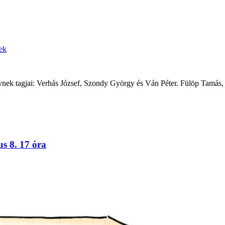
ek
ynek tagjai: Verhás József, Szondy György és Ván Péter. Fülöp Tamás, ko
s 8. 17 óra